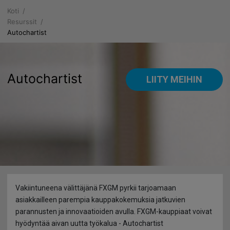
Koti
Tietoa meistä
Resurssit
Autochartist
Miksi FXGM
Alustat
Yrityksen tiedot
WebPROfit
Rahoitustuotteet
Autochartist
LIITY MEIHIN
Palvelusipomus
Mobile PROfit
Vipu ammattilaisasiakkaille
Resurssit
Documentation
Henkilöasiakastilit
Talouskalenteri
Ilmoitukset
Rekisteröityminen
Vipu henkilöasiakkaille
Trading Insider
MARKKINOIDEN PÄIVITYKSET
Säännöt
Tuotteet & Maksut
Autochartist
Uutiset
Vakiintuneena välittäjänä FXGM pyrkii tarjoamaan
Riskien Vastuuvapautuslauseke
Tuotteet & Maksut ennen 1. elokuuta 2018
Kaaviot
Pankkiasiat
asiakkailleen parempia kauppakokemuksia jatkuvien
parannusten ja innovaatioiden avulla. FXGM-kauppiaat voivat
Lisensointi
Mikä CFD on?
Tekstiviestipalvelut
Nostot
hyödyntää aivan uutta työkalua - Autochartist