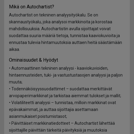
Asiakastuki
Mikä on Autochartist?
CFD Synteettinen johdannainen
Valuuttamarkkinoiden historia
Talletukset
Autochartist on tekninen analyysityökalu. Se on
Kumppanit
Avaintietoasiakirjat
skannaustyökalu, joka analysoi markkinoita ja korostaa
Sanasto
mahdollisuuksia. Autochartistin avulla sijoittajat voivat
Liikekumppanit
suodattaa suuria määriä tietoja, tunnistaa kaaviokuvioita ja
Turvamarginaalin sulkutoiminto
Usein kysyttyä
ennustaa tulevia hintamuutoksia auttaen heitä säästämään
aikaa.
Pysy turvattuna verkossa
Oma tili -järjestelmän käsittely
Ominaisuudet & Hyödyt
• Automaattinen tekninen analyysi - kaaviokuvioiden,
hintaennusteiden, tuki- ja vastustustasojen analyysi ja paljon
muuta;
• Todennäköisyyssuodattimet – suodattaa merkittävät
arvopaperimarkkinat ja tarkistaa aiemmat tulokset ja mallit;
• Volatiliteetti analyysi – tunnistaa, milloin markkinat ovat
epävakaimmat, ja auttaa sijoittajia asettamaan
asianmukaiset poistumistasot;
• Päivittäiset markkinatiedotteet – Autochartist lähettää
sijoittajille päivittäin tärkeitä päivityksiä ja muutoksia