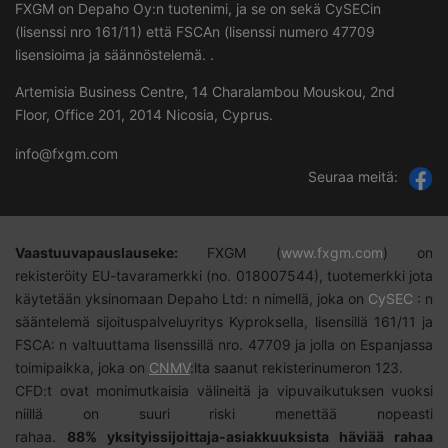
FXGM on Depaho Oy:n tuotenimi, ja se on sekä CySECin
(lisenssi nro 161/11) että FSCAn (lisenssi numero
47709
lisensioima ja säännöstelemä. .
Artemisia Business Centre, 14 Charalambou Mouskou, 2nd
Floor, Office 201, 2014 Nicosia, Cyprus.
info@fxgm.com
Seuraa meitä:
Vaastuuvapauslauseke
:
FXGM (
www.fxgm.com
)
on
rekisteröity EU-tavaramerkki (no. 018007544), tuotemerkki jota
käytetään yksinomaan Depaho Ltd: n nimellä, joka on
CySEC
: n
sääntelemä sijoituspalveluyritys Kyproksella, lisensillä 161/11 ja
FSCA: n valtuuttama lisenssillä nro. 47709 ja jolla on Espanjassa
toimipaikka, joka on
CNMV
:lta saanut rekisterinumeron 123.
CFD:t
ovat monimutkaisia välineitä ja vipuvaikutuksen vuoksi
niillä on suuri riski menettää nopeasti
rahaa.
88%
yksityissijoittaja-asiakkuuksista häviää rahaa