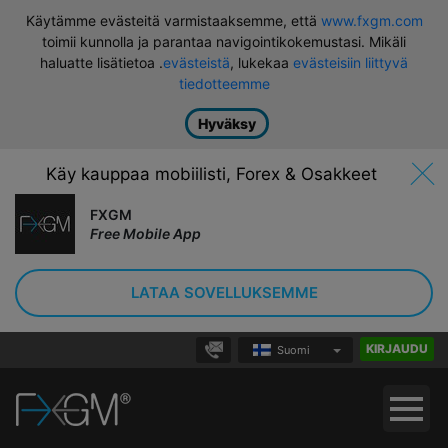
Käytämme evästeitä varmistaaksemme, että
www.fxgm.com
toimii kunnolla ja parantaa navigointikokemustasi. Mikäli
haluatte lisätietoa .
evästeistä
, lukekaa
evästeisiin liittyvä
tiedotteemme
Hyväksy
Käy kauppaa mobiilisti, Forex & Osakkeet
FXGM
Free Mobile App
LATAA SOVELLUKSEMME
KIRJAUDU
Suomi